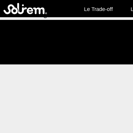
index.php
Le Trade-off
Page non trouvée